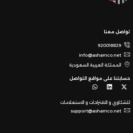
تواصل معنا
920018829
info@ashamco.net
المملكة العربية السعودية
حسابتنا على مواقع التواصل
W
L
X
h
i
-
a
n
t
t
k
w
للشكاوي و الاقتراحات و الاستعلامات
s
e
i
support@ashamco.net
a
d
t
p
i
t
p
n
e
r